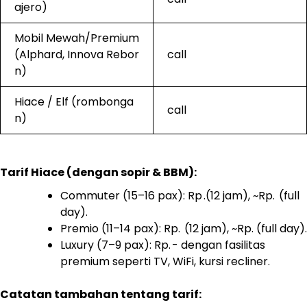
ajero)
Mobil Mewah/Premium
(Alphard, Innova Rebor
call
n)
Hiace / Elf (rombonga
call
n)
Tarif Hiace (dengan sopir & BBM):
Commuter (15–16 pax): Rp .(12 jam), ~Rp. (full
day).
Premio (11–14 pax): Rp. (12 jam), ~Rp. (full day).
Luxury (7–9 pax): Rp. - dengan fasilitas
premium seperti TV, WiFi, kursi recliner.
Catatan tambahan tentang tarif: