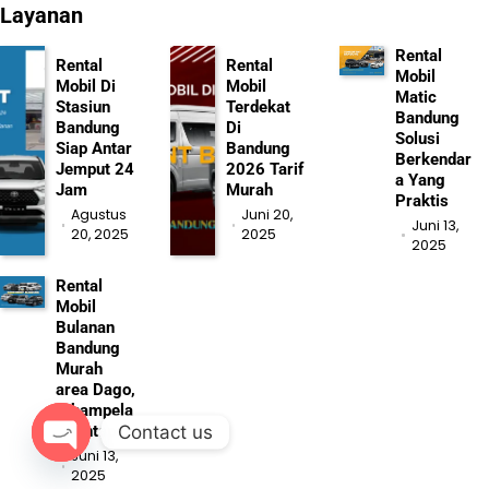
Layanan
Rental
Rental
Rental
Mobil
Mobil Di
Mobil
Matic
Stasiun
Terdekat
Bandung
Bandung
Di
Solusi
Siap Antar
Bandung
Berkendar
Jemput 24
2026 Tarif
a Yang
Jam
Murah
Praktis
Agustus
Juni 20,
Juni 13,
20, 2025
2025
2025
Rental
Mobil
Bulanan
Bandung
Murah
area Dago,
Cihampela
Contact us
s, Antapani
Juni 13,
Open chaty
2025