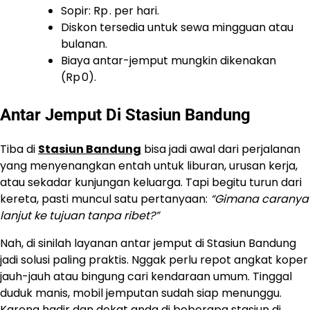
Sopir: Rp . per hari.
Diskon tersedia untuk sewa mingguan atau
bulanan.
Biaya antar-jemput mungkin dikenakan
(Rp 0).
Antar Jemput Di Stasiun Bandung
Tiba di
Stasiun Bandung
bisa jadi awal dari perjalanan
yang menyenangkan entah untuk liburan, urusan kerja,
atau sekadar kunjungan keluarga. Tapi begitu turun dari
kereta, pasti muncul satu pertanyaan:
“Gimana caranya
lanjut ke tujuan tanpa ribet?”
Nah, di sinilah layanan antar jemput di Stasiun Bandung
jadi solusi paling praktis. Nggak perlu repot angkat koper
jauh-jauh atau bingung cari kendaraan umum. Tinggal
duduk manis, mobil jemputan sudah siap menunggu.
Karena hadir dan dekat anda di beberapa stasiun di