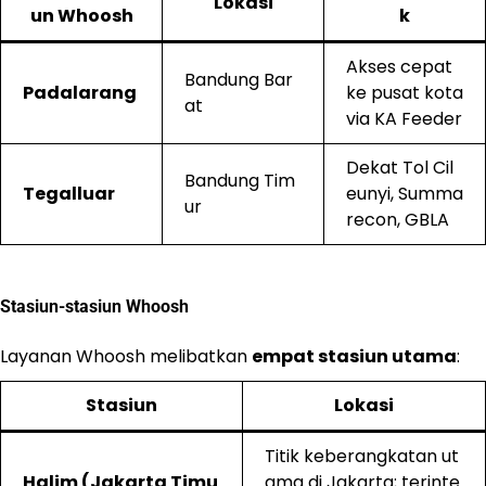
Lokasi
un Whoosh
k
Akses cepat
Bandung Bar
Padalarang
ke pusat kota
at
via KA Feeder
Dekat Tol Cil
Bandung Tim
Tegalluar
eunyi, Summa
ur
recon, GBLA
Stasiun-stasiun Whoosh
Layanan Whoosh melibatkan
empat stasiun utama
:
Stasiun
Lokasi
Titik keberangkatan ut
Halim (Jakarta Timu
ama di Jakarta; terinte